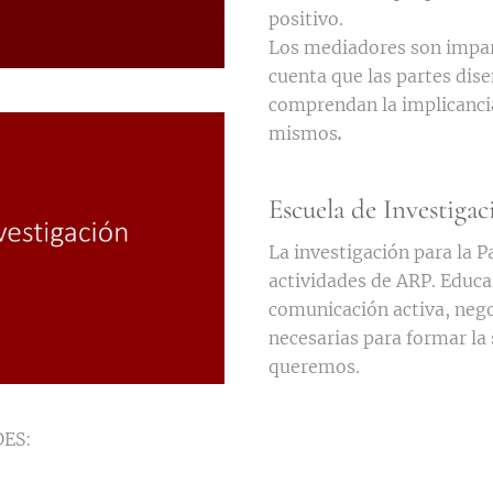
positivo.
Los mediadores son imparc
cuenta que las partes dis
comprendan la implicancia
mismos
.
Escuela de Investigac
La investigación para la Pa
actividades de ARP. Educar
comunicación activa, neg
necesarias para formar la
queremos.
ES: