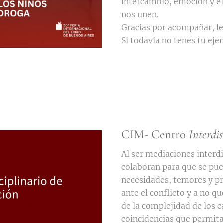
intercambio, emoción y el
nos unen.
Gracias por acompañar, le
Si todavia no tenes tu eje
CIM- Centro
Interdis
Al ser mediaciones interdi
colaboran para que se pue
necesidades, temores y pr
ante el conflicto y a no q
de la complejidad de los c
coincidencias que permita